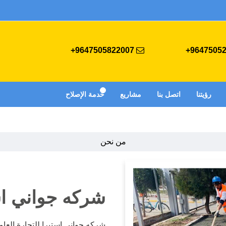
9647505822007+
رؤيتنا
اتصل بنا
مشاريع
خدمة الإصلاح
من نحن
شركه جواني است
شركه جواني استيرا للتجارة العا