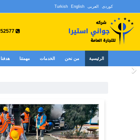
کوردی
العربی
English
Turkish
9647505252577+
الرئيسية
من نحن
الخدمات
مهمتنا
هدفنا